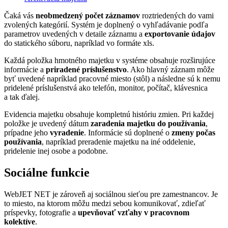
Čaká vás
neobmedzený počet záznamov
roztriedených do vami
zvolených kategórií. Systém je doplnený o vyhľadávanie podľa
parametrov uvedených v detaile záznamu a
exportovanie údajov
do statického súboru, napríklad vo formáte xls.
Každá položka hmotného majetku v systéme obsahuje rozširujúce
informácie a
priradené príslušenstvo
. Ako hlavný záznam môže
byť uvedené napríklad pracovné miesto (stôl) a následne sú k nemu
pridelené príslušenstvá ako telefón, monitor, počítač, klávesnica
a tak ďalej.
Evidencia majetku obsahuje kompletnú históriu zmien. Pri každej
položke je uvedený dátum
zaradenia majetku do používania
,
prípadne jeho
vyradenie
. Informácie sú doplnené o
zmeny počas
používania
, napríklad preradenie majetku na iné oddelenie,
pridelenie inej osobe a podobne.
Sociálne funkcie
WebJET NET je zároveň aj sociálnou sieťou pre zamestnancov. Je
to miesto, na ktorom môžu medzi sebou komunikovať, zdieľať
príspevky, fotografie a
upevňovať vzťahy v pracovnom
kolektíve
.