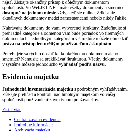
nájsť. Získajte okamžitý prístup k dôležitým dokumentom
spoločnosti. Vo WebJET NET máte všetky dokumenty a smernice
dostupné na jednom mieste
vždy, keď ste online. Zdieľanie
aktuálnych dokumentov medzi zamestnancami nebolo nikdy ľahšie.
Nahrávajte dokumenty do vami vytvorenej štruktúry. Zadefinujte si
prehľadné kategórie a odmenou vám bude poriadok vo firemných
dokumentoch. Jednotlivým kategóriám v štruktúre môžete obmedziť
práva na prístup len určitým používateľom / skupinám
.
Potrebujete sa rýchlo dostať ku konkrétnemu dokumentu alebo
smernici? Nemusíte sa preklikávať štruktúrou. Všetky dokumenty
v systéme môžete jednoducho
vyhľadať podľa názvu
.
Evidencia majetku
Jednoduchá inventarizácia majetku
s podrobným vyhľadávaním.
Získajte prehľad a kontrolu nad hmotným majetkom vo vašej
spoločnosti.používanie rôznym typom používateľov.
Zistiť viac
Centralizovaná evidencia
Podrobné informácie
Archivácia majetku