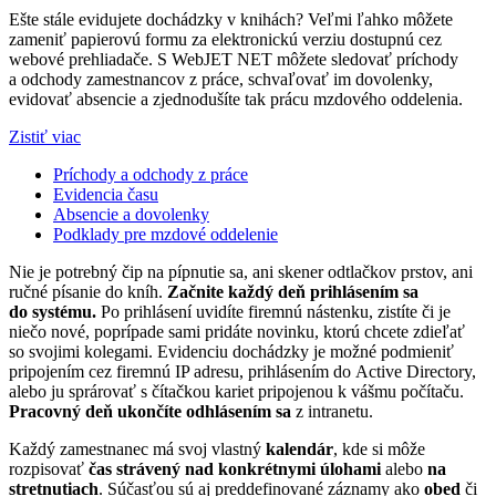
Ešte stále evidujete dochádzky v knihách? Veľmi ľahko môžete
zameniť papierovú formu za elektronickú verziu dostupnú cez
webové prehliadače. S WebJET NET môžete sledovať príchody
a odchody zamestnancov z práce, schvaľovať im dovolenky,
evidovať absencie a zjednodušíte tak prácu mzdového oddelenia.
Zistiť viac
Príchody a odchody z práce
Evidencia času
Absencie a dovolenky
Podklady pre mzdové oddelenie
Nie je potrebný čip na pípnutie sa, ani skener odtlačkov prstov, ani
ručné písanie do kníh.
Začnite každý deň prihlásením sa
do systému.
Po prihlásení uvidíte firemnú nástenku, zistíte či je
niečo nové, poprípade sami pridáte novinku, ktorú chcete zdieľať
so svojimi kolegami. Evidenciu dochádzky je možné podmieniť
pripojením cez firemnú IP adresu, prihlásením do Active Directory,
alebo ju sprárovať s čítačkou kariet pripojenou k vášmu počítaču.
Pracovný deň ukončíte odhlásením sa
z intranetu.
Každý zamestnanec má svoj vlastný
kalendár
, kde si môže
rozpisovať
čas strávený nad konkrétnymi úlohami
alebo
na
stretnutiach
. Súčasťou sú aj preddefinované záznamy ako
obed
či