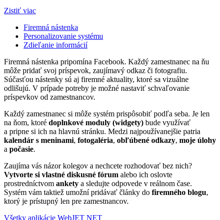
Zistiť viac
Firemná nástenka
Personalizovanie systému
Zdieľanie informácií
Firemná nástenka pripomína Facebook. Každý zamestnanec na ňu
môže pridať svoj príspevok, zaujímavý odkaz či fotografiu.
Súčasťou nástenky sú aj firemné aktuality, ktoré sa vizuálne
odlišujú. V prípade potreby je možné nastaviť schvaľovanie
príspevkov od zamestnancov.
Každý zamestnanec si môže systém prispôsobiť podľa seba. Je len
na ňom, ktoré
doplnkové moduly (widgety)
bude využívať
a pripne si ich na hlavnú stránku. Medzi najpoužívanejšie patria
kalendár s meninami
,
fotogaléria
,
obľúbené odkazy
,
moje úlohy
a
počasie
.
Zaujíma vás názor kolegov a nechcete rozhodovať bez nich?
Vytvorte si vlastné diskusné fórum
alebo ich oslovte
prostredníctvom
ankety
a sledujte odpovede v reálnom čase.
Systém vám taktiež umožní pridávať články do
firemného blogu
,
ktorý je prístupný len pre zamestnancov.
Všetky aplikácie WebJET NET