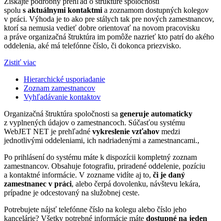
Získajte podrobný prehľad o štruktúre spoločnosti
spolu
s aktuálnymi kontaktmi
a zoznamom dostupných kolegov
v práci. Výhoda je to ako pre stálych tak pre nových zamestnancov,
ktorí sa nemusia vedieť dobre orientovať na novom pracovisku
a práve organizačná štruktúra im pomôže nazrieť kto patrí do akého
oddelenia, aké má telefónne číslo, či dokonca priezvisko.
Zistiť viac
Hierarchické usporiadanie
Zoznam zamestnancov
Vyhľadávanie kontaktov
Organizačná štruktúra spoločnosti sa
generuje automaticky
z vyplnených údajov o zamestnancoch. Súčasťou systému
WebJET NET je prehľadné
vykreslenie vzťahov
medzi
jednotlivými oddeleniami, ich nadriadenými a zamestnancami.,
Po prihlásení do systému máte k dispozícii kompletný zoznam
zamestnancov. Obsahuje fotografiu, priradené oddelenie, pozíciu
a kontaktné informácie. V zozname vidíte aj to,
či je daný
zamestnanec v práci
, alebo čerpá dovolenku, návštevu lekára,
prípadne je odcestovaný na služobnej ceste.
Potrebujete nájsť telefónne číslo na kolegu alebo číslo jeho
kancelárie? Všetky potrebné informácie máte
dostupné na jeden