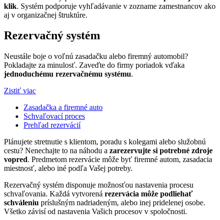
klik
. Systém podporuje vyhľadávanie v zozname zamestnancov ako
aj v organizačnej štruktúre.
Rezervačný systém
Neustále boje o voľnú zasadačku alebo firemný automobil?
Pokladajte za minulosť. Zaveďte do firmy poriadok vďaka
jednoduchému rezervačnému systému
.
Zistiť viac
Zasadačka a firemné auto
Schvaľovací proces
Prehľad rezervácií
Plánujete stretnutie s klientom, poradu s kolegami alebo služobnú
cestu? Nenechajte to na náhodu a
zarezervujte si potrebné zdroje
vopred
. Predmetom rezervácie môže byť firemné autom, zasadacia
miestnosť, alebo iné podľa Vašej potreby.
Rezervačný systém disponuje možnosťou nastavenia procesu
schvaľovania. Každá vytvorená
rezervácia môže podliehať
schváleniu
príslušným nadriadeným, alebo inej pridelenej osobe.
Všetko závisí od nastavenia Vašich procesov v spoločnosti.