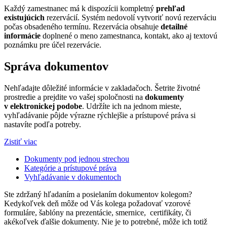
Každý zamestnanec má k dispozícii kompletný
prehľad
existujúcich
rezervácií. Systém nedovolí vytvoriť novú rezerváciu
počas obsadeného termínu. Rezervácia obsahuje
detailné
informácie
doplnené o meno zamestnanca, kontakt, ako aj textovú
poznámku pre účel rezervácie.
Správa dokumentov
Nehľadajte dôležité informácie v zakladačoch. Šetrite životné
prostredie a prejdite vo vašej spoločnosti na
dokumenty
v elektronickej podobe
. Udržíte ich na jednom mieste,
vyhľadávanie pôjde výrazne rýchlejšie a prístupové práva si
nastavíte podľa potreby.
Zistiť viac
Dokumenty pod jednou strechou
Kategórie a prístupové práva
Vyhľadávanie v dokumentoch
Ste zdržaný hľadaním a posielaním dokumentov kolegom?
Kedykoľvek deň môže od Vás kolega požadovať vzorové
formuláre, šablóny na prezentácie, smernice, certifikáty, či
akékoľvek ďalšie dokumenty. Nie je to potrebné, môže ich totiž