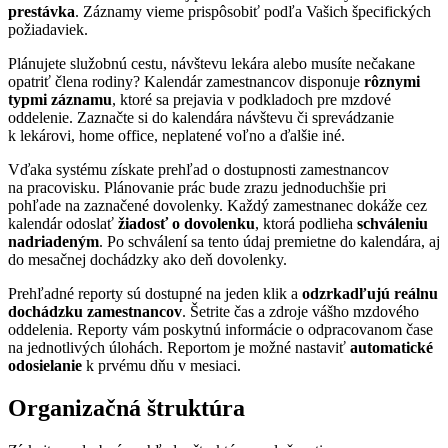
prestávka
. Záznamy vieme prispôsobiť podľa Vašich špecifických
požiadaviek.
Plánujete služobnú cestu, návštevu lekára alebo musíte nečakane
opatriť člena rodiny? Kalendár zamestnancov disponuje
rôznymi
typmi záznamu
, ktoré sa prejavia v podkladoch pre mzdové
oddelenie. Zaznačte si do kalendára návštevu či sprevádzanie
k lekárovi, home office, neplatené voľno a ďalšie iné.
Vďaka systému získate prehľad o dostupnosti zamestnancov
na pracovisku. Plánovanie prác bude zrazu jednoduchšie pri
pohľade na zaznačené dovolenky. Každý zamestnanec dokáže cez
kalendár odoslať
žiadosť o dovolenku
, ktorá podlieha
schváleniu
nadriadeným
. Po schválení sa tento údaj premietne do kalendára, aj
do mesačnej dochádzky ako deň dovolenky.
Prehľadné reporty sú dostupné na jeden klik a
odzrkadľujú reálnu
dochádzku zamestnancov
. Šetrite čas a zdroje vášho mzdového
oddelenia. Reporty vám poskytnú informácie o odpracovanom čase
na jednotlivých úlohách. Reportom je možné nastaviť
automatické
odosielanie
k prvému dňu v mesiaci.
Organizačná štruktúra