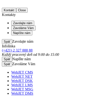
Kontakt
Close
Kontakty
Zavolajte nám
Zavoláme Vám
Napíšte nám
Zavolajte nám
Späť
Infolinka
(+421) 2 327 888 88
Každý pracovný deň od 9:00 do 15:00
Napíšte nám
Späť
Zavoláme Vám
Späť
WebJET CMS
WebJET NET
WebJET DSK
WebJET LMS
WebJET MSG
WebJET DMS